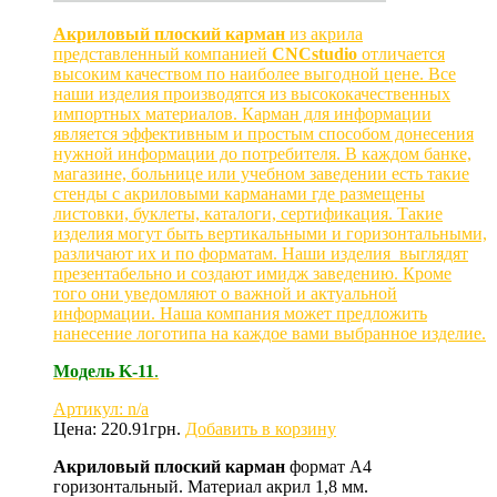
Акриловый плоский карман
из акрила
представленный компанией
CNCstudio
отличается
высоким качеством по наиболее выгодной цене. Все
наши изделия производятся из высококачественных
импортных материалов. Карман для информации
является эффективным и простым способом донесения
нужной информации до потребителя. В каждом банке,
магазине, больнице или учебном заведении есть такие
стенды с акриловыми карманами где размещены
листовки, буклеты, каталоги, сертификация. Такие
изделия могут быть вертикальными и горизонтальными,
различают их и по форматам. Наши изделия выглядят
презентабельно и создают имидж заведению. Кроме
того они уведомляют о важной и актуальной
информации. Наша компания может предложить
нанесение логотипа на каждое вами выбранное изделие.
Модель
K
-11
.
Артикул: n/a
Цена:
220.91
грн.
Добавить в корзину
Акриловый плоский карман
формат А4
горизонтальный. Материал акрил 1,8 мм.