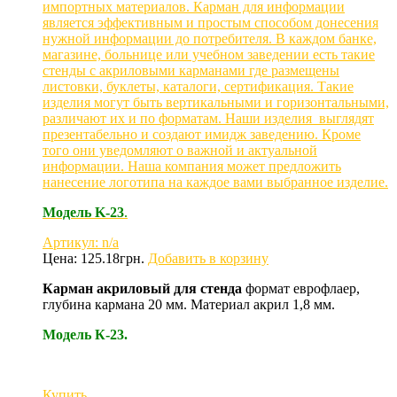
импортных материалов. Карман для информации
является эффективным и простым способом донесения
нужной информации до потребителя. В каждом банке,
магазине, больнице или учебном заведении есть такие
стенды с акриловыми карманами где размещены
листовки, буклеты, каталоги, сертификация. Такие
изделия могут быть вертикальными и горизонтальными,
различают их и по форматам. Наши изделия выглядят
презентабельно и создают имидж заведению. Кроме
того они уведомляют о важной и актуальной
информации. Наша компания может предложить
нанесение логотипа на каждое вами выбранное изделие.
Модель
K-23
.
Артикул: n/a
Цена:
125.18
грн.
Добавить в корзину
Карман акриловый для стенда
формат еврофлаер,
глубина кармана 20 мм. Материал акрил 1,8 мм.
Модель К-23.
Купить