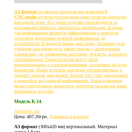
А3 формат
из акрила представлен компанией
CNCstudio
отличается высоким качеством по наиболее
выгодной цене. Все наши изделия производятся из
высококачественных импортных материалов. Карман
для информации является эффективным и простым
способом донесения нужной информации до
потребителя. В каждом банке, магазине, больнице или
учебном заведении есть такие стенды с акриловыми
карманами где размещены листовки, буклеты, каталоги,
сертификация. Такие изделия могут быть
вертикальными и горизонтальными, различают их и по
форматам. Наши изделия выглядят презентабельно и
создают имидж заведению. Кроме того они уведомляют
о важной и актуальной информации. Наша компания
может предложить нанесение логотипа на каждое вами
выбранное изделие.
Модель
K
-14
.
Артикул: n/a
Цена:
407.26
грн.
Добавить в корзину
А3 формат
(300х420 мм) вертикальный. Материал
акрил 1,8 мм.