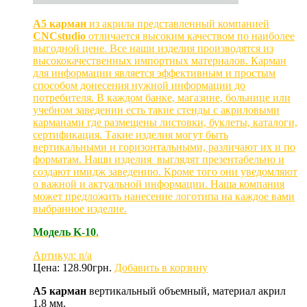
А5 карман
из акрила представленный компанией
CNCstudio
отличается высоким качеством по наиболее
выгодной цене. Все наши изделия производятся из
высококачественных импортных материалов. Карман
для информации является эффективным и простым
способом донесения нужной информации до
потребителя. В каждом банке, магазине, больнице или
учебном заведении есть такие стенды с акриловыми
карманами где размещены листовки, буклеты, каталоги,
сертификация. Такие изделия могут быть
вертикальными и горизонтальными, различают их и по
форматам. Наши изделия выглядят презентабельно и
создают имидж заведению. Кроме того они уведомляют
о важной и актуальной информации. Наша компания
может предложить нанесение логотипа на каждое вами
выбранное изделие.
Модель
K
-10
.
Артикул: n/a
Цена:
128.90
грн.
Добавить в корзину
А5 карман
вертикальный объемный, материал акрил
1,8 мм.