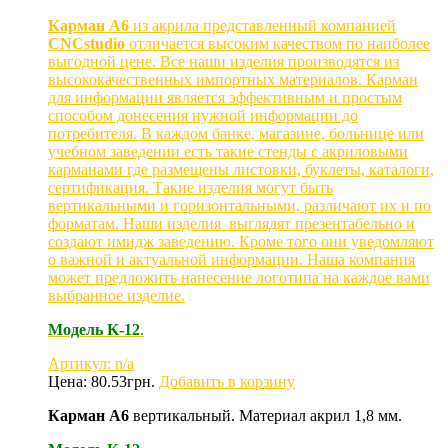
Карман А6
из акрила представленный компанией
CNCstudio
отличается высоким качеством по наиболее
выгодной цене. Все наши изделия производятся из
высококачественных импортных материалов. Карман
для информации является эффективным и простым
способом донесения нужной информации до
потребителя. В каждом банке, магазине, больнице или
учебном заведении есть такие стенды с акриловыми
карманами где размещены листовки, буклеты, каталоги,
сертификация. Такие изделия могут быть
вертикальными и горизонтальными, различают их и по
форматам. Наши изделия выглядят презентабельно и
создают имидж заведению. Кроме того они уведомляют
о важной и актуальной информации. Наша компания
может предложить нанесение логотипа на каждое вами
выбранное изделие.
Модель
K
-12
.
Артикул: n/a
Цена:
80.53
грн.
Добавить в корзину
Карман А6
вертикальный. Материал акрил 1,8 мм.