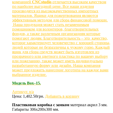
компанией
CNCstudio
отличается высоким качеством
по наиболее выгодной цене. Все наши изделия
производятся из высококачественных импортных
материалов. Ящики для пожертвования являются
эффективным методом для сбора финансовой помощи.
Наша продукция может стать незаменимым
помощником для волонтеров, благотворительных
фондов, а также различным организациям которые
помогают людям. Благотворительность – это качество,
которое характеризует человечество с хорошей стороны,
людей которые не безразличны к чужому горю. Каждый
ящик для сбора средств может быть изготовлен из
прозрачного или цветного пластика по вашему выбору
или пожеланию, также может иметь индивидуально
разработанную форму или дизайн. Наша компания
может предложить нанесение логотипа на каждое вами
выбранное изделие.
Модель
Box
–15.
Артикул: n/a
Цена:
1,402.50
грн.
Добавить в корзину
Пластиковая коробка с замком
материал акрил 3 мм.
Габариты 306х200х300 мм.