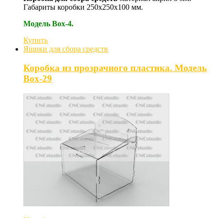
Габариты коробки 250х250х100 мм.
Модель Box-4.
Купить
Ящики для сбора средств
Коробка из прозрачного пластика. Модель
Box-29