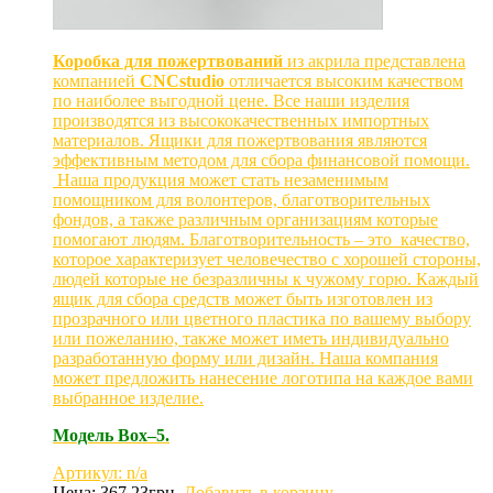
Коробка для пожертвований
из акрила представлена
компанией
CNCstudio
отличается высоким качеством
по наиболее выгодной цене. Все наши изделия
производятся из высококачественных импортных
материалов. Ящики для пожертвования являются
эффективным методом для сбора финансовой помощи.
Наша продукция может стать незаменимым
помощником для волонтеров, благотворительных
фондов, а также различным организациям которые
помогают людям. Благотворительность – это качество,
которое характеризует человечество с хорошей стороны,
людей которые не безразличны к чужому горю. Каждый
ящик для сбора средств может быть изготовлен из
прозрачного или цветного пластика по вашему выбору
или пожеланию, также может иметь индивидуально
разработанную форму или дизайн. Наша компания
может предложить нанесение логотипа на каждое вами
выбранное изделие.
Модель Box–5.
Артикул: n/a
Цена:
367.23
грн.
Добавить в корзину