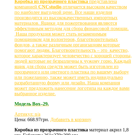
Коробка из прозрачного пластика
представлена
компанией
CNCstudio
отличается высоким качеством
по наиболее выгодной цене. Все наши изделия
производятся из высококачественных импортных
материалов. Ящики для пожертвования являются
эффективным методом для сбора финансовой помощи.
Наша продукция может стать незаменимым
помощником для волонтеров, благотворительных
фондов, а также различным организациям которые
помогают людям. Благотворительность – это качество,
которое характеризует человечество с хорошей стороны,
людей которые не безразличны к чужому горю. Каждый
ящик для сбора средств может быть изготовлен из
прозрачного или цветного пластика по вашему выбору
или пожеланию, также может иметь индивидуально
разработанную форму или дизайн. Наша компания
может предложить нанесение логотипа на каждое вами
выбранное изделие.
Модель Box–29.
Артикул: n/a
Цена:
668.97
грн.
Добавить в корзину
Коробка из прозрачного пластика
м
атериал акрил 1,8