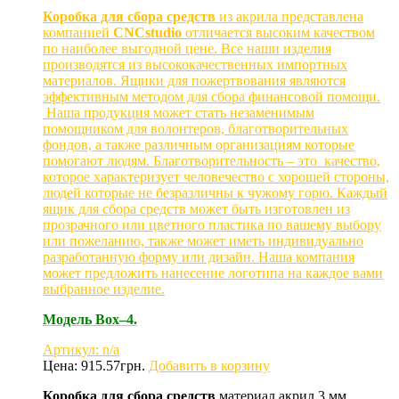
Коробка для сбора средств
из акрила представлена
компанией
CNCstudio
отличается высоким качеством
по наиболее выгодной цене. Все наши изделия
производятся из высококачественных импортных
материалов. Ящики для пожертвования являются
эффективным методом для сбора финансовой помощи.
Наша продукция может стать незаменимым
помощником для волонтеров, благотворительных
фондов, а также различным организациям которые
помогают людям. Благотворительность – это качество,
которое характеризует человечество с хорошей стороны,
людей которые не безразличны к чужому горю. Каждый
ящик для сбора средств может быть изготовлен из
прозрачного или цветного пластика по вашему выбору
или пожеланию, также может иметь индивидуально
разработанную форму или дизайн. Наша компания
может предложить нанесение логотипа на каждое вами
выбранное изделие.
Модель Box–4.
Артикул: n/a
Цена:
915.57
грн.
Добавить в корзину
Коробка для сбора средств
материал акрил 3 мм.