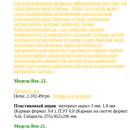
для пожертвования являются эффективным методом для
сбора финансовой помощи. Наша продукция может
стать незаменимым помощником для волонтеров,
благотворительных фондов, а также различным
организациям которые помогают людям.
Благотворительность – это качество, которое
характеризует человечество с хорошей стороны, людей
которые не безразличны к чужому горю. Каждый ящик
для сбора средств может быть изготовлен из
прозрачного или цветного пластика по вашему выбору
или пожеланию, также может иметь индивидуально
разработанную форму или дизайн. Наша компания
может предложить нанесение логотипа на каждое вами
выбранное изделие.
Модель
Box
–21.
Артикул: n/a
Цена:
2,102.49
грн.
Добавить в корзину
Пластиковый ящик
материал акрил 3 мм, 1,8 мм
(Карман формат А4 ), ПЭТ 0,8 (Карман на скотче формат
А4). Габариты 255х362х206 мм.
Модель Box-21.