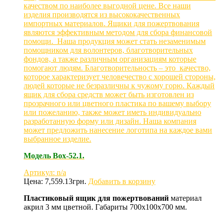
качеством по наиболее выгодной цене. Все наши
изделия производятся из высококачественных
импортных материалов. Ящики для пожертвования
являются эффективным методом для сбора финансовой
помощи. Наша продукция может стать незаменимым
помощником для волонтеров, благотворительных
фондов, а также различным организациям которые
помогают людям. Благотворительность – это качество,
которое характеризует человечество с хорошей стороны,
людей которые не безразличны к чужому горю. Каждый
ящик для сбора средств может быть изготовлен из
прозрачного или цветного пластика по вашему выбору
или пожеланию, также может иметь индивидуально
разработанную форму или дизайн. Наша компания
может предложить нанесение логотипа на каждое вами
выбранное изделие.
Модель Box-52.1.
Артикул: n/a
Цена:
7,559.13
грн.
Добавить в корзину
Пластиковый ящик для пожертвований
материал
акрил 3 мм цветной. Габариты 700х100х700 мм.