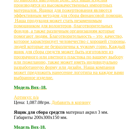
производятся из высококачественных импортных
материалов. Ящики для пожертвования являются
эффективным методом для сбора финансовой помощи.
Наша продукция может стать незаменимым
помощником для волонтеров, благотворительных
фондов, а также различным организациям которые
помогают людям. Благотворительность – это качество,
которое характеризует человечество с хорошей стороны,
людей которые не безразличны к чужому горю. Каждый
ящик для сбора средств может быть изготовлен из
прозрачного или цветного пластика по вашему выбору
или пожеланию, также может иметь индивидуально
разработанную форму или дизайн. Наша компания
может предложить нанесение логотипа на каждое вами
выбранное изделие.
Модель
Box
–18.
Артикул: n/a
Цена:
1,087.08
грн.
Добавить в корзину
Ящик для сбора средств
материал акрил 3 мм.
Габариты 200х300х150 мм.
Модель Box-18.