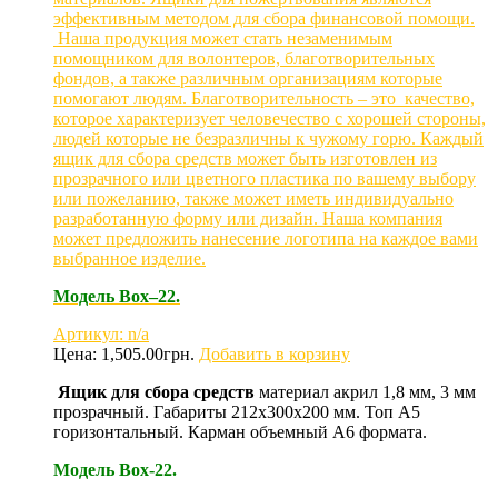
эффективным методом для сбора финансовой помощи.
Наша продукция может стать незаменимым
помощником для волонтеров, благотворительных
фондов, а также различным организациям которые
помогают людям. Благотворительность – это качество,
которое характеризует человечество с хорошей стороны,
людей которые не безразличны к чужому горю. Каждый
ящик для сбора средств может быть изготовлен из
прозрачного или цветного пластика по вашему выбору
или пожеланию, также может иметь индивидуально
разработанную форму или дизайн. Наша компания
может предложить нанесение логотипа на каждое вами
выбранное изделие.
Модель
Box
–22.
Артикул: n/a
Цена:
1,505.00
грн.
Добавить в корзину
Ящик для сбора средств
материал акрил 1,8 мм, 3 мм
прозрачный. Габариты 212х300х200 мм. Топ А5
горизонтальный. Карман объемный А6 формата.
Модель Box-22.