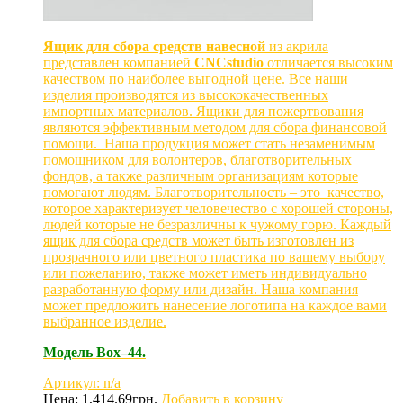
Ящик для сбора средств навесной
из акрила
представлен компанией
CNCstudio
отличается высоким
качеством по наиболее выгодной цене. Все наши
изделия производятся из высококачественных
импортных материалов. Ящики для пожертвования
являются эффективным методом для сбора финансовой
помощи. Наша продукция может стать незаменимым
помощником для волонтеров, благотворительных
фондов, а также различным организациям которые
помогают людям. Благотворительность – это качество,
которое характеризует человечество с хорошей стороны,
людей которые не безразличны к чужому горю. Каждый
ящик для сбора средств может быть изготовлен из
прозрачного или цветного пластика по вашему выбору
или пожеланию, также может иметь индивидуально
разработанную форму или дизайн. Наша компания
может предложить нанесение логотипа на каждое вами
выбранное изделие.
Модель Box–44.
Артикул: n/a
Цена:
1,414.69
грн.
Добавить в корзину