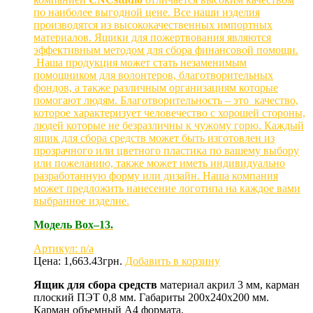
по наиболее выгодной цене. Все наши изделия
производятся из высококачественных импортных
материалов. Ящики для пожертвования являются
эффективным методом для сбора финансовой помощи.
Наша продукция может стать незаменимым
помощником для волонтеров, благотворительных
фондов, а также различным организациям которые
помогают людям. Благотворительность – это качество,
которое характеризует человечество с хорошей стороны,
людей которые не безразличны к чужому горю. Каждый
ящик для сбора средств может быть изготовлен из
прозрачного или цветного пластика по вашему выбору
или пожеланию, также может иметь индивидуально
разработанную форму или дизайн. Наша компания
может предложить нанесение логотипа на каждое вами
выбранное изделие.
Модель
Box
–13.
Артикул: n/a
Цена:
1,663.43
грн.
Добавить в корзину
Ящик для сбора средств
материал акрил 3 мм, карман
плоский ПЭТ 0,8 мм. Габариты 200х240х200 мм.
Карман объемный А4 формата.