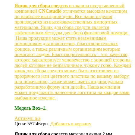
Ящик для сбора средств
из акрила представленный
компанией
CNCstudio
отличается высоким качеством
по наиболее выгодной цене. Все наши изделия
производятся из высококачественных импортных
материалов. Ящик для сбора средств является
эффективным методом для сбора финансовой помощи.
Наша продукция может стать незаменимым
помощником для волонтеров, благотворительных
фондов, а также различным организациям которые
помогают людям. Благотворительность – это качество,
которое характеризует человечество с хорошей стороны,
людей которые не безразличны к чужому горю. Каждый
ящик для сбора средств может быть изготовлен из
прозрачного или цветного пластика по вашему выбору
или пожеланию, также может иметь индивидуально
разработанную форму или дизайн. Наша компания
может предложить нанесение логотипа на каждое вами
выбранное изделие.
Модель
Box–1.
Артикул: n/a
Цена:
557.46
грн.
Добавить в корзину
Ящик для сбора средств
материал акрил 2 мм.