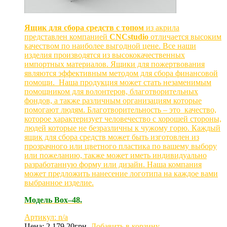
Ящик для сбора средств с топом
из акрила
представлен компанией
CNCstudio
отличается высоким
качеством по наиболее выгодной цене. Все наши
изделия производятся из высококачественных
импортных материалов. Ящики для пожертвования
являются эффективным методом для сбора финансовой
помощи. Наша продукция может стать незаменимым
помощником для волонтеров, благотворительных
фондов, а также различным организациям которые
помогают людям. Благотворительность – это качество,
которое характеризует человечество с хорошей стороны,
людей которые не безразличны к чужому горю. Каждый
ящик для сбора средств может быть изготовлен из
прозрачного или цветного пластика по вашему выбору
или пожеланию, также может иметь индивидуально
разработанную форму или дизайн. Наша компания
может предложить нанесение логотипа на каждое вами
выбранное изделие.
Модель Box–48.
Артикул: n/a
Цена:
2,179.20
грн.
Добавить в корзину