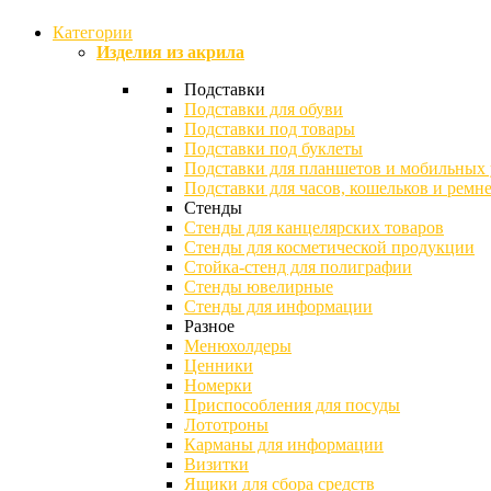
Категории
Изделия из акрила
Подставки
Подставки для обуви
Подставки под товары
Подставки под буклеты
Подставки для планшетов и мобильных 
Подставки для часов, кошельков и ремн
Стенды
Стенды для канцелярских товаров
Стенды для косметической продукции
Стойка-стенд для полиграфии
Стенды ювелирные
Стенды для информации
Разное
Менюхолдеры
Ценники
Номерки
Приспособления для посуды
Лототроны
Карманы для информации
Визитки
Ящики для сбора средств